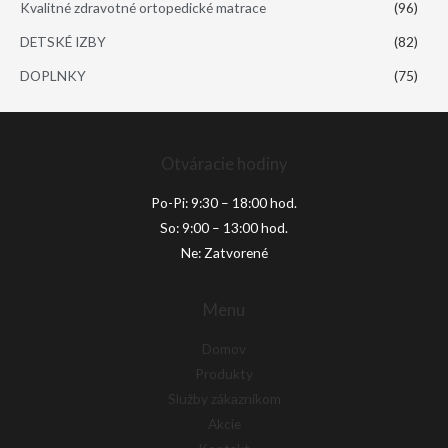
Kvalitné zdravotné ortopedické matrace
(96)
DETSKÉ IZBY
(82)
DOPLNKY
(75)
Otváracie hodiny
Po-Pi: 9:30 – 18:00 hod.
So: 9:00 – 13:00 hod.
Ne: Zatvorené
Menu
Domov
Produkty
Služby zákazníkom
Akcie