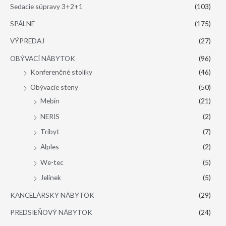
Sedacie súpravy 3+2+1
(103)
SPÁLNE
(175)
VÝPREDAJ
(27)
OBÝVACÍ NÁBYTOK
(96)
Konferenčné stolíky
(46)
Obývacie steny
(50)
Mebin
(21)
NERIS
(2)
Tribyt
(7)
Alples
(2)
We-tec
(5)
Jelínek
(5)
KANCELÁRSKY NÁBYTOK
(29)
PREDSIEŇOVÝ NÁBYTOK
(24)