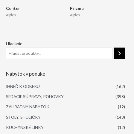
Center
Prizma
Alples
Alples
Hľadanie
Nábytok v ponuke
IHNEĎ K ODBERU
(162)
SEDACIE SÚPRAVY, POHOVKY
(398)
ZÁHRADNÝ NÁBYTOK
(12)
STOLY, STOLIČKY
(143)
KUCHYNSKÉ LINKY
(12)