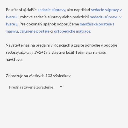
Pozrite si aj ďalšie
sedacie súpravy
, ako napríklad
sedacie súpravy v
tvare U
,
rohové sedacie súpravy
alebo praktickú
sedaciu súpravu v
tvare L
. Pre dokonalý spánok odporúčame
manželské postele z
masívu
,
čalúnené postele
či
ortopedické matrace
.
Navštívte nás na predajni v Košiciach a zažite pohodlie v podobe
sedacej súpravy 3+2+1
na vlastnej koži! Tešíme sa na vašu
návštevu.
Zobrazuje sa všetkych 103 výsledkov