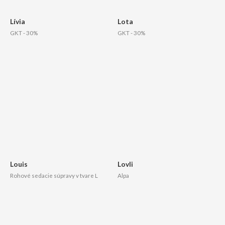
Lívia
Lota
GKT - 30%
GKT - 30%
Louis
Lovli
Rohové sedacie súpravy v tvare L
Alpa