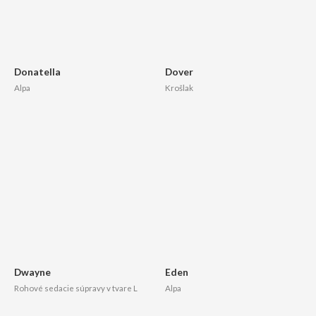
Donatella
Dover
Alpa
Krošlak
Dwayne
Eden
Rohové sedacie súpravy v tvare L
Alpa