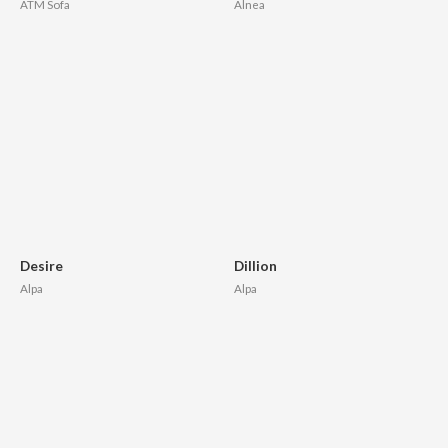
ATM Sofa
Alnea
Desire
Dillion
Alpa
Alpa