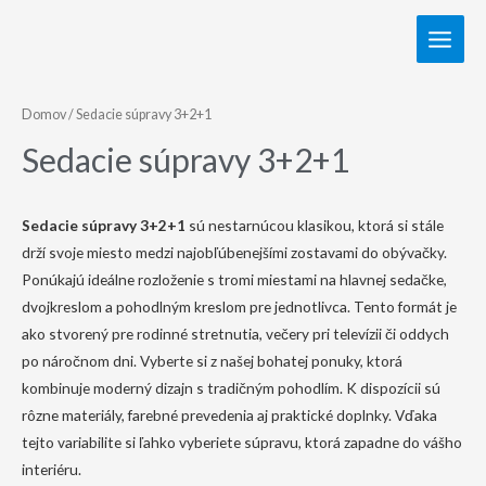
Domov
/ Sedacie súpravy 3+2+1
Sedacie súpravy 3+2+1
Sedacie súpravy 3+2+1
sú nestarnúcou klasikou, ktorá si stále
drží svoje miesto medzi najobľúbenejšími zostavami do obývačky.
Ponúkajú ideálne rozloženie s tromi miestami na hlavnej sedačke,
dvojkreslom a pohodlným kreslom pre jednotlivca. Tento formát je
ako stvorený pre rodinné stretnutia, večery pri televízii či oddych
po náročnom dni. Vyberte si z našej bohatej ponuky, ktorá
kombinuje moderný dizajn s tradičným pohodlím. K dispozícii sú
rôzne materiály, farebné prevedenia aj praktické doplnky. Vďaka
tejto variabilite si ľahko vyberiete súpravu, ktorá zapadne do vášho
interiéru.