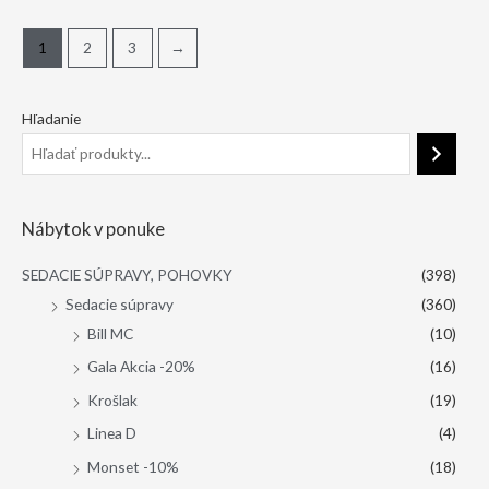
1
2
3
→
Hľadanie
Nábytok v ponuke
SEDACIE SÚPRAVY, POHOVKY
(398)
Sedacie súpravy
(360)
Bill MC
(10)
Gala Akcia -20%
(16)
Krošlak
(19)
Linea D
(4)
Monset -10%
(18)