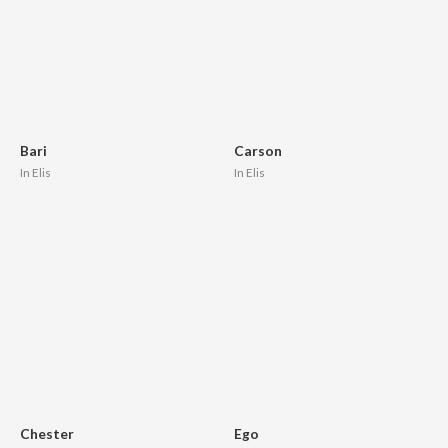
Bari
Carson
In Elis
In Elis
Chester
Ego