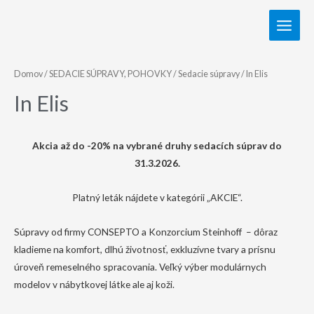
Domov
/
SEDACIE SÚPRAVY, POHOVKY
/
Sedacie súpravy
/ In Elis
In Elis
Akcia až do -20% na vybrané druhy sedacích súprav do
31.3.2026.
Platný leták nájdete v kategórii „AKCIE“.
Súpravy od firmy CONSEPTO a Konzorcium Steinhoff – dôraz
kladieme na komfort, dlhú životnosť, exkluzívne tvary a prísnu
úroveň remeselného spracovania. Veľký výber modulárnych
modelov v nábytkovej látke ale aj koži.