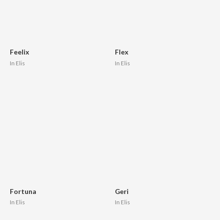
Feelix
Flex
In Elis
In Elis
Fortuna
Geri
In Elis
In Elis