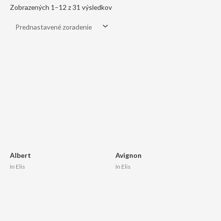
Zobrazených 1–12 z 31 výsledkov
Albert
Avignon
In Elis
In Elis