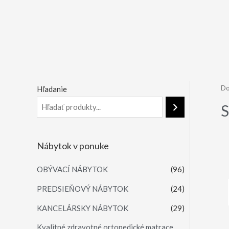
D
Hľadanie
S
Nábytok v ponuke
OBÝVACÍ NÁBYTOK
(96)
PREDSIEŇOVÝ NÁBYTOK
(24)
KANCELÁRSKY NÁBYTOK
(29)
Kvalitné zdravotné ortopedické matrace