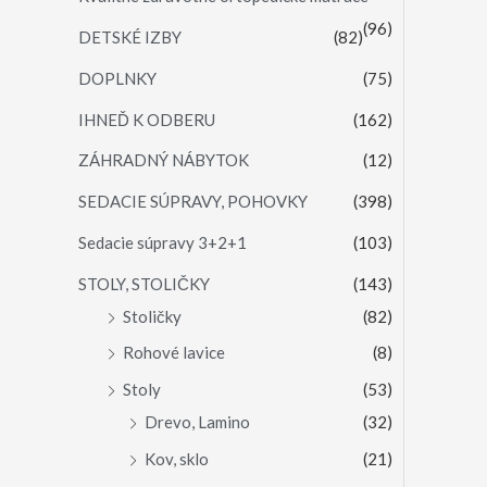
(96)
DETSKÉ IZBY
(82)
DOPLNKY
(75)
IHNEĎ K ODBERU
(162)
ZÁHRADNÝ NÁBYTOK
(12)
SEDACIE SÚPRAVY, POHOVKY
(398)
Sedacie súpravy 3+2+1
(103)
STOLY, STOLIČKY
(143)
Stoličky
(82)
Rohové lavice
(8)
Stoly
(53)
Drevo, Lamino
(32)
Kov, sklo
(21)