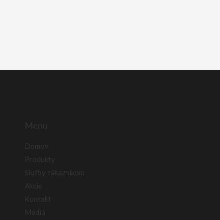
Menu
Domov
Produkty
Služby zákazníkom
Akcie
Kontakt
Médiá