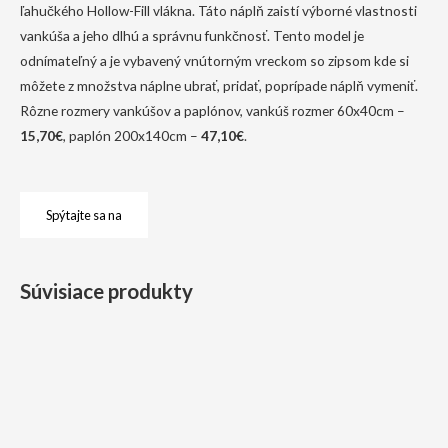
ľahučkého Hollow-Fill vlákna. Táto náplň zaistí výborné vlastnosti
vankúša a jeho dlhú a správnu funkčnosť. Tento model je
odnímateľný a je vybavený vnútorným vreckom so zipsom kde si
môžete z množstva náplne ubrať, pridať, poprípade náplň vymeniť.
Rôzne rozmery vankúšov a paplónov, vankúš rozmer 60x40cm –
15,70€
, paplón 200x140cm –
47,10€
.
Spýtajte sa na
Súvisiace produkty