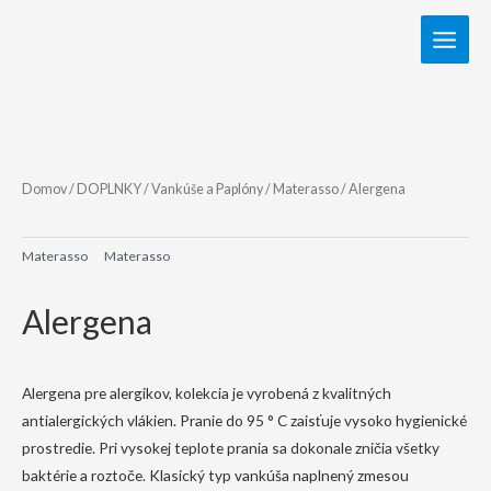
Domov
/
DOPLNKY
/
Vankúše a Paplóny
/
Materasso
/ Alergena
Materasso
Materasso
Alergena
Alergena pre alergikov, kolekcia je vyrobená z kvalitných
antialergických vlákien. Pranie do 95 ° C zaisťuje vysoko hygienické
prostredie. Pri vysokej teplote prania sa dokonale zničia všetky
baktérie a roztoče. Klasický typ vankúša naplnený zmesou