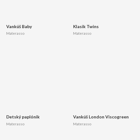
Vankúš Baby
Klasik Twins
Materasso
Materasso
Detský paplónik
Vankúš London Viscogreen
Materasso
Materasso