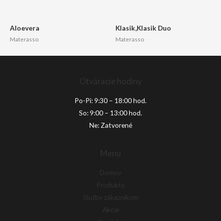
Aloevera
Klasik,Klasik Duo
Materasso
Materasso
Otváracie hodiny
Po-Pi: 9:30 – 18:00 hod.
So: 9:00 – 13:00 hod.
Ne: Zatvorené
Menu
Domov
Produkty
Služby zákazníkom
Akcie