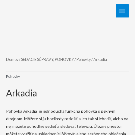
Domov
/
SEDACIE SÚPRAVY, POHOVKY
/
Pohovky
/ Arkadia
Pohovky
Arkadia
Pohovka Arkadia je jednoduchá funkčná pohovka s pekným
dizajnom. Môžete si ju hocikedy rozložiť a len tak si lebediť, alebo na
nej môžete pohodlne sedieť a sledovať televíziu. Úložný priestor
môžete využiť na uskladnenie lôžkovín alebo sezónneho oblečenia.