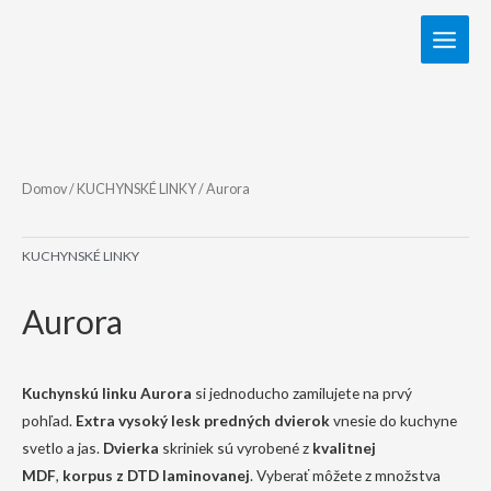
Domov
/
KUCHYNSKÉ LINKY
/ Aurora
KUCHYNSKÉ LINKY
Aurora
Kuchynskú linku Aurora
si jednoducho zamilujete na prvý
pohľad.
Extra vysoký lesk predných dvierok
vnesie do kuchyne
svetlo a jas.
Dvierka
skriniek sú vyrobené z
kvalitnej
MDF
,
korpus z DTD laminovanej
. Vyberať môžete z množstva