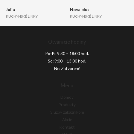
Julia
Nova plus
KUCHYNSKÉ LINKY
KUCHYNSKÉ LINKY
Otváracie hodiny
Po-Pi: 9:30 – 18:00 hod.
So: 9:00 – 13:00 hod.
Ne: Zatvorené
Menu
Domov
Produkty
Služby zákazníkom
Akcie
Kontakt