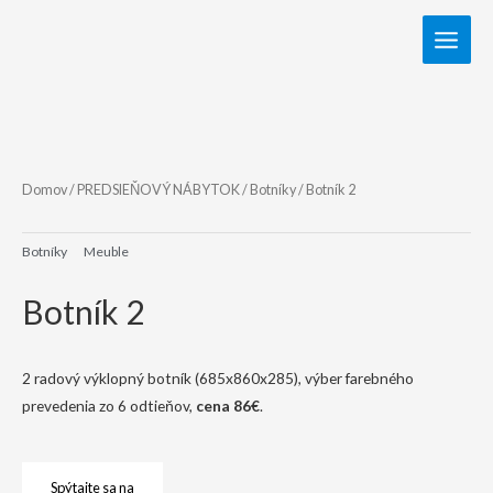
Domov
/
PREDSIEŇOVÝ NÁBYTOK
/
Botníky
/ Botník 2
Botníky
Meuble
Botník 2
2 radový výklopný botník (685x860x285), výber farebného
prevedenia zo 6 odtieňov,
cena 86€
.
Spýtajte sa na