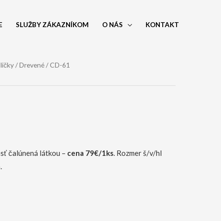
E
SLUŽBY ZÁKAZNÍKOM
O NÁS
KONTAKT
ličky
/
Drevené
/ CD-61
sť čalúnená látkou –
cena 79€/1ks
. Rozmer š/v/hl
.