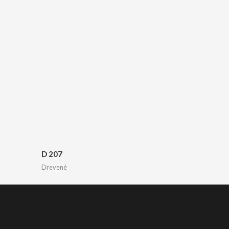
D 207
Drevené