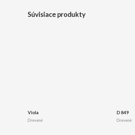
Súvisiace produkty
Viola
D 849
Drevené
Drevené