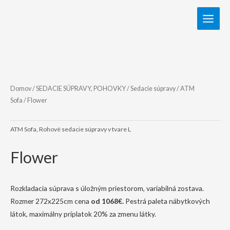
Domov
/
SEDACIE SÚPRAVY, POHOVKY
/
Sedacie súpravy
/
ATM
Sofa
/ Flower
ATM Sofa
,
Rohové sedacie súpravy v tvare L
Flower
Rozkladacia súprava s úložným priestorom, variabilná zostava.
Rozmer 272x225cm cena
od 1068€.
Pestrá paleta nábytkových
látok, maximálny príplatok 20% za zmenu látky.