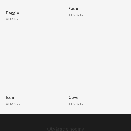
Fado
Baggio
ATM Sofa
ATM Sofa
Icon
Cover
ATM Sofa
ATM Sofa
Otváracie hodiny