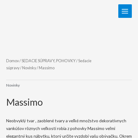
Domov
/
SEDACIE SÚPRAVY, POHOVKY
/
Sedacie
súpravy
/
Novinky
/ Massimo
Novinky
Massimo
Neobvyklý tvar , zaoblené tvary a veľké množstvo dekoratívnych
vankúšov rôznych veľkostí robia z pohovky Massimo veľmi
elegantný kus nábytku, ktorý určite vyzdobí vašu obývačku. Okrem