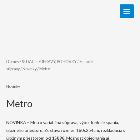
Domov
/
SEDACIE SÚPRAVY, POHOVKY
/
Sedacie
súpravy
/
Novinky
/ Metro
Novinky
Metro
NOVINKA – Metro variabilná súprava, výber funkcie spania,
úložného priestoru. Zostava rozmer: 160x254cm, rozkladacia s
úložným priestorom
od 1589€
. Možnosť objednania aj