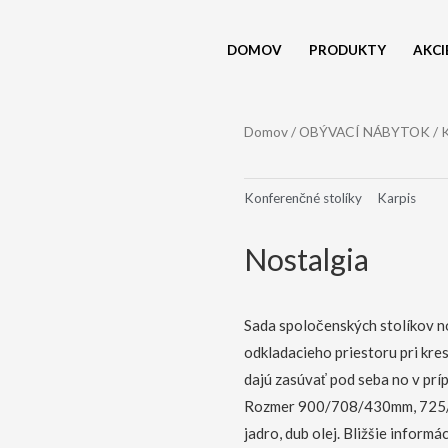
DOMOV
PRODUKTY
AKCI
Domov
/
OBÝVACÍ NÁBYTOK
/
K
Konferenčné stolíky
Karpis
Nostalgia
Sada spoločenských stolíkov n
odkladacieho priestoru pri kres
dajú zasúvať pod seba no v prí
Rozmer 900/708/430mm, 725/
jadro, dub olej. Bližšie inform