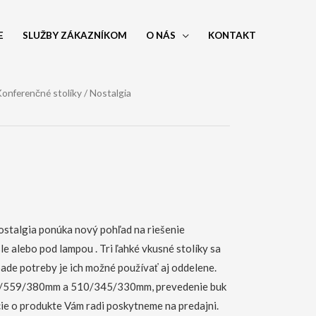
E
SLUŽBY ZÁKAZNÍKOM
O NÁS
KONTAKT
onferenčné stolíky
/ Nostalgia
ostalgia ponúka nový pohľad na riešenie
le alebo pod lampou . Tri ľahké vkusné stolíky sa
pade potreby je ich možné používať aj oddelene.
559/380mm a 510/345/330mm, prevedenie buk
ácie o produkte Vám radi poskytneme na predajni.