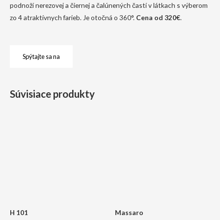
podnoží nerezovej a čiernej a čalúnených častí v látkach s výberom
zo 4 atraktívnych farieb. Je otočná o 360°.
Cena od 320€
.
Spýtajte sa na
Súvisiace produkty
H 101
Massaro