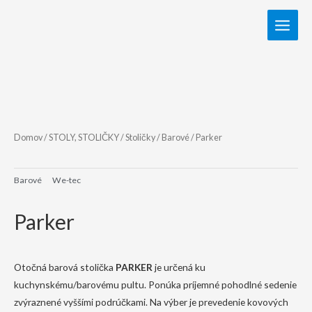
Domov
/
STOLY, STOLIČKY
/
Stoličky
/
Barové
/ Parker
Barové
We-tec
Parker
Otočná barová stolička
PARKER
je určená ku
kuchynskému/barovému pultu. Ponúka príjemné pohodlné sedenie
zvýraznené vyššími podrúčkami. Na výber je prevedenie kovových