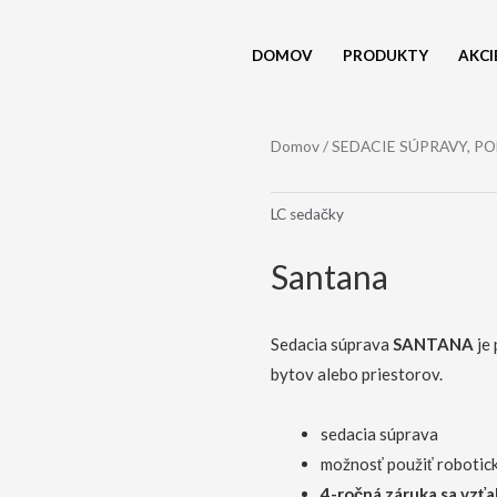
DOMOV
PRODUKTY
AKCI
Domov
/
SEDACIE SÚPRAVY, P
LC sedačky
Santana
Sedacia súprava
SANTANA
je 
bytov alebo priestorov.
sedacia súprava
možnosť použiť robotic
4-ročná záruka sa vzťa