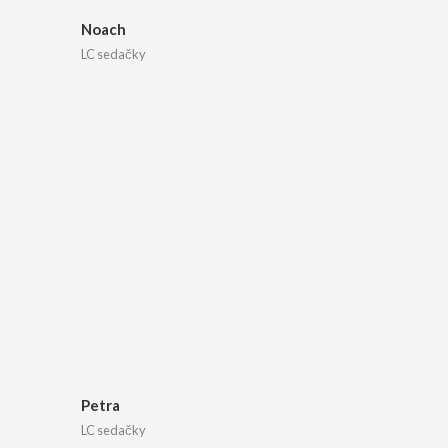
Noach
LC sedačky
Petra
LC sedačky