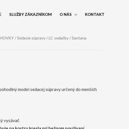
E
SLUŽBY ZÁKAZNÍKOM
O NÁS
KONTAKT
OHOVKY
/
Sedacie súpravy
/
LC sedačky
/ Santana
pohodlný model sedacej súpravy určený do menších
ký vysávač
huje na kostru kresla pri bežnom používaní