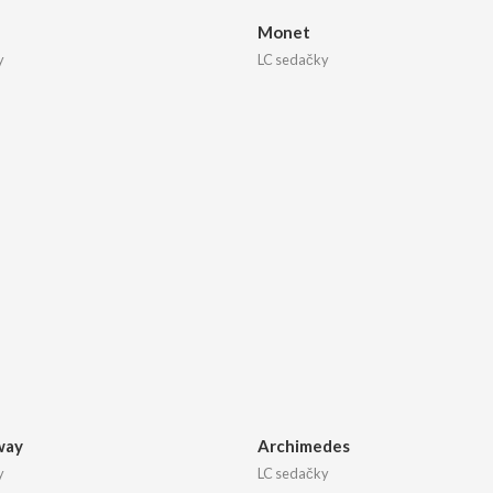
Monet
y
LC sedačky
way
Archimedes
y
LC sedačky