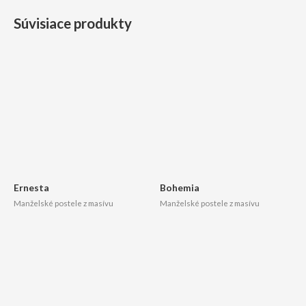
Súvisiace produkty
Ernesta
Bohemia
Manželské postele z masívu
Manželské postele z masívu