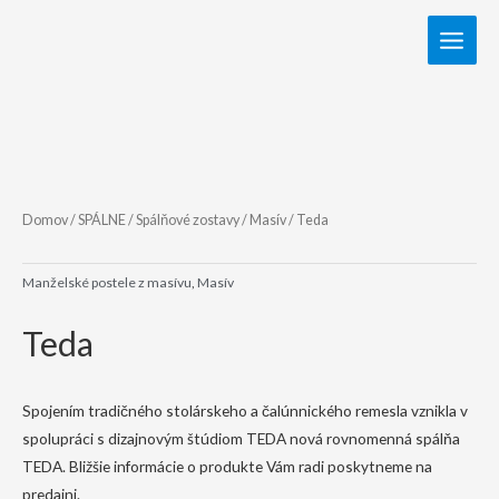
Domov
/
SPÁLNE
/
Spálňové zostavy
/
Masív
/ Teda
Manželské postele z masívu
,
Masív
Teda
Spojením tradičného stolárskeho a čalúnnického remesla vznikla v
spolupráci s dizajnovým štúdiom TEDA nová rovnomenná spálňa
TEDA. Bližšie informácie o produkte Vám radi poskytneme na
predajni.