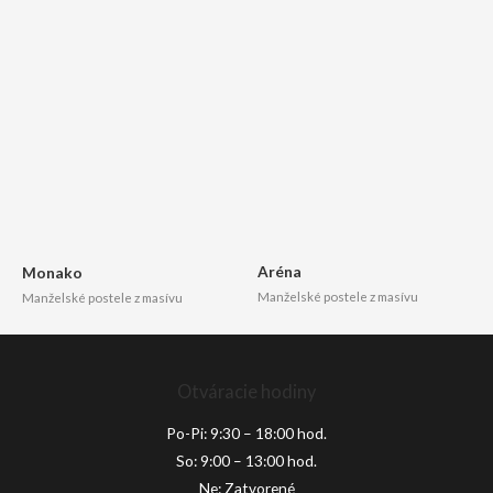
Aréna
Monako
Manželské postele z masívu
Manželské postele z masívu
Otváracie hodiny
Po-Pi: 9:30 – 18:00 hod.
So: 9:00 – 13:00 hod.
Ne: Zatvorené