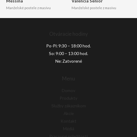
Messina
Valencia Senior
Manželské postele z masívu
Manželské postele z masívu
Otváracie hodiny
Po-Pi: 9:30 – 18:00 hod.
So: 9:00 – 13:00 hod.
Ne: Zatvorené
Menu
Domov
Produkty
Služby zákazníkom
Akcie
Kontakt
Médiá
Pracovné príležitosti