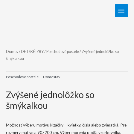
Domov
/
DETSKÉ IZBY
/
Poschodové postele
/ Zvýšené jednolôžko so
šmýkalkou
Poschodové postele
Domestav
Zvýšené jednolôžko so
šmýkalkou
Možnosť výberu motívu kĺzačky – kvietky, čísla alebo zvieratká. Pre
rozmery matraca 90×200 cm. Výber morenia podľa vzorkovníka.