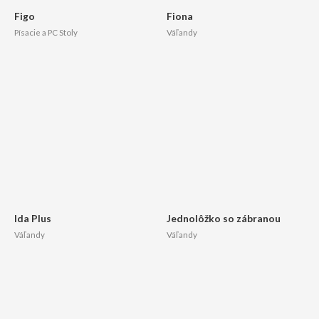
Figo
Fiona
Písacie a PC Stoly
Váľandy
Ida Plus
Jednolôžko so zábranou
Váľandy
Váľandy