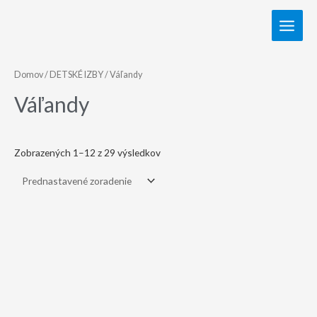
Domov
/
DETSKÉ IZBY
/ Váľandy
Váľandy
Zobrazených 1–12 z 29 výsledkov