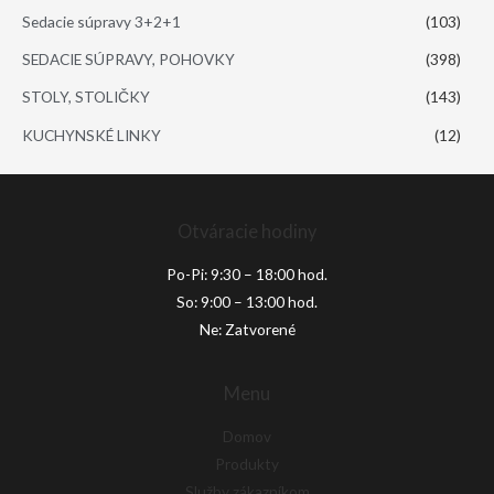
Sedacie súpravy 3+2+1
(103)
SEDACIE SÚPRAVY, POHOVKY
(398)
STOLY, STOLIČKY
(143)
KUCHYNSKÉ LINKY
(12)
Otváracie hodiny
Po-Pi: 9:30 – 18:00 hod.
So: 9:00 – 13:00 hod.
Ne: Zatvorené
Menu
Domov
Produkty
Služby zákazníkom