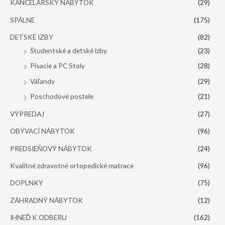
KANCELÁRSKY NÁBYTOK
(29)
SPÁLNE
(175)
DETSKÉ IZBY
(82)
Študentské a detské izby
(23)
Písacie a PC Stoly
(28)
Váľandy
(29)
Poschodové postele
(21)
VÝPREDAJ
(27)
OBÝVACÍ NÁBYTOK
(96)
PREDSIEŇOVÝ NÁBYTOK
(24)
Kvalitné zdravotné ortopedické matrace
(96)
DOPLNKY
(75)
ZÁHRADNÝ NÁBYTOK
(12)
IHNEĎ K ODBERU
(162)