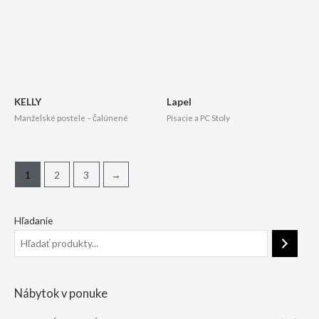
KELLY
Lapel
Manželské postele – čalúnené
Písacie a PC Stoly
1
2
3
→
Hľadanie
Nábytok v ponuke