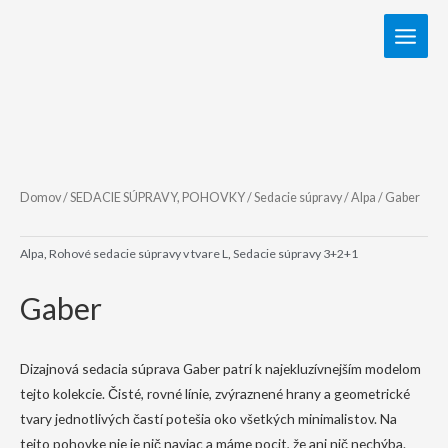
Domov
/
SEDACIE SÚPRAVY, POHOVKY
/
Sedacie súpravy
/
Alpa
/ Gaber
Alpa
,
Rohové sedacie súpravy v tvare L
,
Sedacie súpravy 3+2+1
Gaber
Dizajnová sedacia súprava Gaber patrí k najekluzívnejším modelom
tejto kolekcie. Čisté, rovné línie, zvýraznené hrany a geometrické
tvary jednotlivých častí potešia oko všetkých minimalistov. Na
tejto pohovke nie je nič naviac a máme pocit, že ani nič nechýba.