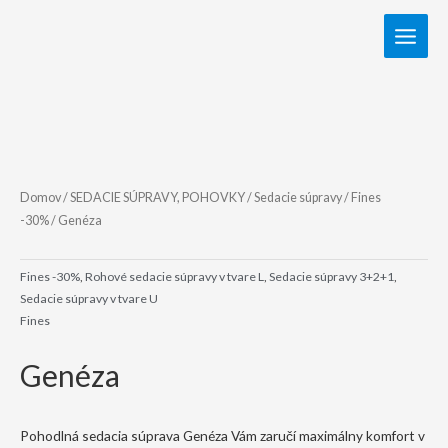
Domov
/
SEDACIE SÚPRAVY, POHOVKY
/
Sedacie súpravy
/
Fines
-30%
/ Genéza
Fines -30%
,
Rohové sedacie súpravy v tvare L
,
Sedacie súpravy 3+2+1
,
Sedacie súpravy v tvare U
Fines
Genéza
Pohodlná sedacia súprava Genéza Vám zaručí maximálny komfort v