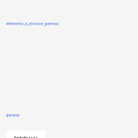
elementy_a_zostavy_geneza
geneza
Spýtajte sa na