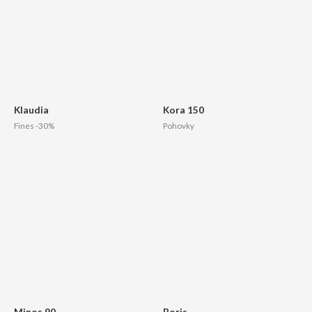
Klaudia
Kora 150
Fines -30%
Pohovky
Minos 90
Boris