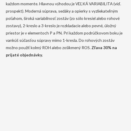
každom momente. Hlavnou výhodou je VEĽKÁ VARIABILITA (viď.
prospekt). Moderná súprava, sedáky a opierky s vyzliekateľným
poťahom, široká variabilnosť zostáv (zo sólo kresiel alebo rohové
zostavy), 2-kreslo a 3-kreslo je rozkladacie alebo pevné, úložný
priestor je v elementoch P a PN. Pri každom podrúčkovom boku je
vankúš súčasťou súpravy mimo 1-kresla. Do rohových zostáv
možno použiť kolmý ROH alebo zošikmený ROS.
Zľava 30% na
prijaté objednávky.