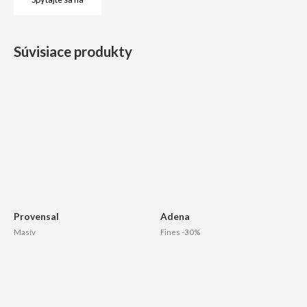
Súvisiace produkty
Provensal
Adena
Masív
Fines -30%