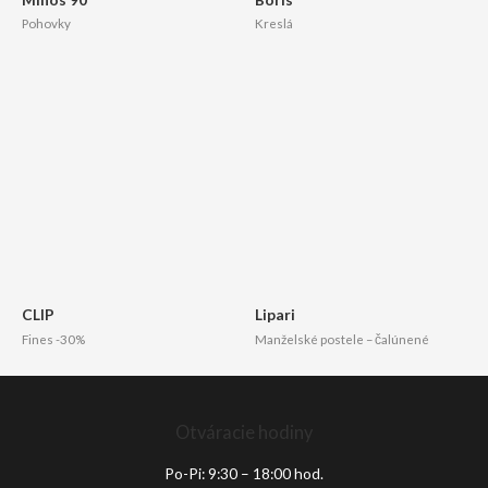
Pohovky
Kreslá
CLIP
Lipari
Fines -30%
Manželské postele – čalúnené
Otváracie hodiny
Po-Pi: 9:30 – 18:00 hod.