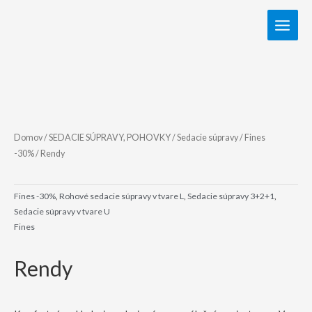
Domov
/
SEDACIE SÚPRAVY, POHOVKY
/
Sedacie súpravy
/
Fines
-30%
/ Rendy
Fines -30%
,
Rohové sedacie súpravy v tvare L
,
Sedacie súpravy 3+2+1
,
Sedacie súpravy v tvare U
Fines
Rendy