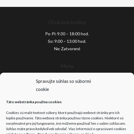
Otváracie hodiny
Po-Pi: 9:30 – 18:00 hod.
So: 9:00 – 13:00 hod.
Ne: Zatvorené
Menu
Domov
Spravujte súhlas so súbormi
Produkty
cookie
Služby zákazníkom
Akcie
Táto webstránka používa cookies
Kontakt
Cookies sú malé textové súbory, ktoré používajú webové stránky pre ich
Médiá
lepšie používanie. Táto webová stránka používa rôzne cookies. Niektoré sú
Pracovné príležitosti
nevyhnutné pre jej fungovanie, iné môžeme používať len s vaším súhlasom.
Súhlas máte právo kedykoľvek odvolať. Viac informácií o spracúvaní cookies
Dôležité odkazy