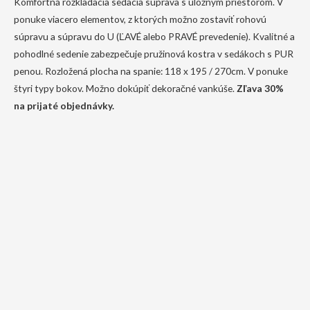
Komfortná rozkladacia sedacia súprava s úložným priestorom. V
ponuke viacero elementov, z ktorých možno zostaviť rohovú
súpravu a súpravu do U (ĽAVÉ alebo PRAVÉ prevedenie). Kvalitné a
pohodlné sedenie zabezpečuje pružinová kostra v sedákoch s PUR
penou. Rozložená plocha na spanie: 118 x 195 / 270cm. V ponuke
štyri typy bokov. Možno dokúpiť dekoračné vankúše.
Zľava 30%
na prijaté objednávky.