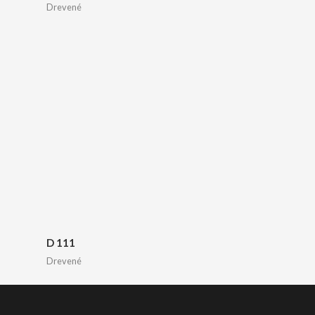
Drevené
D 111
Drevené