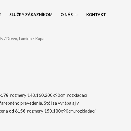
E
SLUŽBY ZÁKAZNÍKOM
O NÁS
KONTAKT
ly
/
Drevo, Lamino
/ Kapa
617€
, rozmery 140,160,200x90cm, rozkladací
rebného prevedenia. Stôl sa vyrába aj v
 cena
od 615€
, rozmery 150,180x90cm, rozkladací