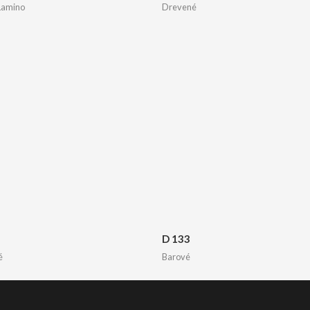
Lamino
Drevené
D 133
é
Barové