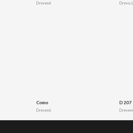
Drevené
Drevo, 
Como
D 207
Drevené
Dreven