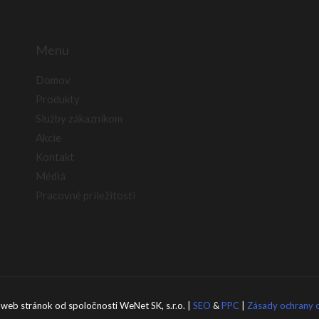
Menu
Domov
Produkty
Služby zákazníkom
Akcie
Kontakt
Médiá
Pracovné príležitosti
eb stránok od spoločnosti WeNet SK, s.r.o. |
SEO
&
PPC
|
Zásady ochrany 