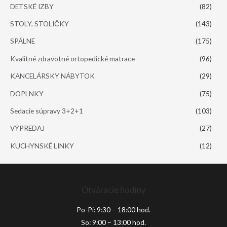
DETSKÉ IZBY
(82)
STOLY, STOLIČKY
(143)
SPÁLNE
(175)
Kvalitné zdravotné ortopedické matrace
(96)
KANCELÁRSKY NÁBYTOK
(29)
DOPLNKY
(75)
Sedacie súpravy 3+2+1
(103)
VÝPREDAJ
(27)
KUCHYNSKÉ LINKY
(12)
Otváracie hodiny
Po-Pi: 9:30 – 18:00 hod.
So: 9:00 – 13:00 hod.