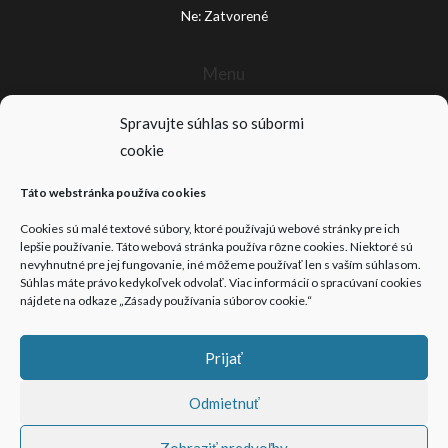
Ne: Zatvorené
Menu
Domov
Spravujte súhlas so súbormi
Produkty
cookie
Služby zákazníkom
Akcie
Táto webstránka používa cookies
Kontakt
Cookies sú malé textové súbory, ktoré používajú webové stránky pre ich
Médiá
lepšie používanie. Táto webová stránka používa rôzne cookies. Niektoré sú
Pracovné príležitosti
nevyhnutné pre jej fungovanie, iné môžeme používať len s vaším súhlasom.
Súhlas máte právo kedykoľvek odvolať. Viac informácií o spracúvaní cookies
Dôležité odkazy
nájdete na odkaze „Zásady používania súborov cookie.“
Zásady ochrany osobných údajov
Prijať
Reklamačný poriadok
Odmietnuť
Zobraziť predvoľby