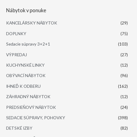
Nábytok v ponuke
KANCELÁRSKY NÁBYTOK
(29)
DOPLNKY
(75)
Sedacie súpravy 3+2+1
(103)
VÝPREDAJ
(27)
KUCHYNSKÉ LINKY
(12)
OBÝVACÍ NÁBYTOK
(96)
IHNEĎ K ODBERU
(162)
ZÁHRADNÝ NÁBYTOK
(12)
PREDSIEŇOVÝ NÁBYTOK
(24)
SEDACIE SÚPRAVY, POHOVKY
(398)
DETSKÉ IZBY
(82)