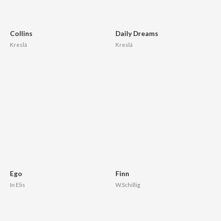
Collins
Daily Dreams
Kreslá
Kreslá
Ego
Finn
In Elis
W.Schillig