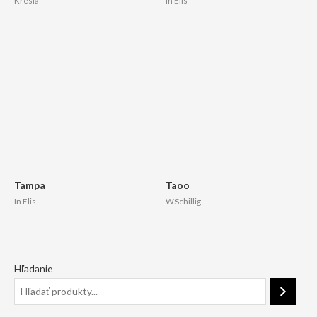
Kreslá
In Elis
Tampa
Taoo
In Elis
W.Schillig
Hľadanie