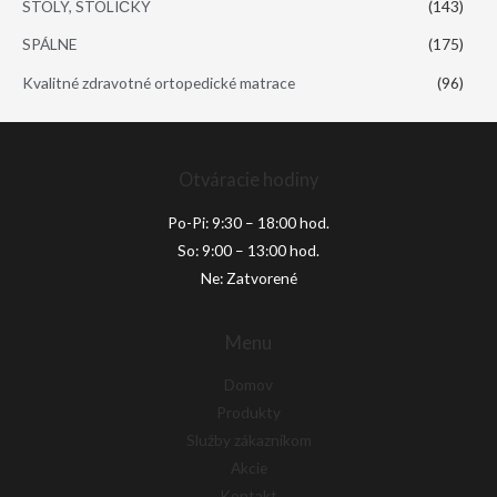
STOLY, STOLIČKY
(143)
SPÁLNE
(175)
Kvalitné zdravotné ortopedické matrace
(96)
Otváracie hodiny
Po-Pi: 9:30 – 18:00 hod.
So: 9:00 – 13:00 hod.
Ne: Zatvorené
Menu
Domov
Produkty
Služby zákazníkom
Akcie
Kontakt