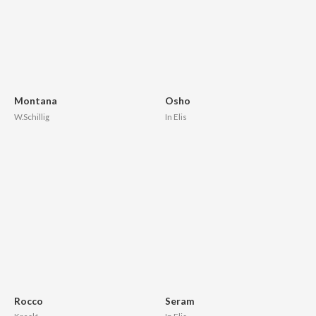
Montana
Osho
W.Schillig
In Elis
Rocco
Seram